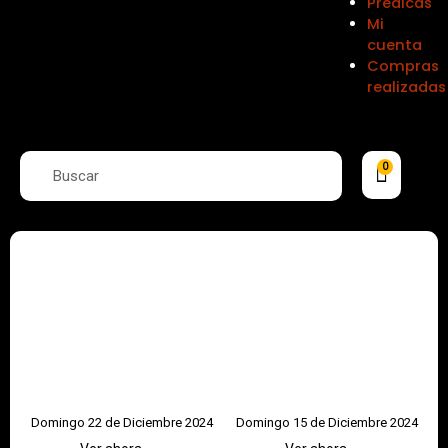
Prédicas
Mi
cuenta
Compras
realizadas
Search
Search
Cart
0
Domingo 22 de Diciembre 2024
Domingo 15 de Diciembre 2024