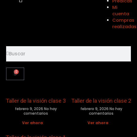
Prédicas
Mi
cuenta
Compras
realizadas
Search
Search
0
Cart
Taller de la visión clase 3
Taller de la visión clase 2
febrero 9, 2026
No hay
febrero 9, 2026
No hay
comentarios
comentarios
Ver ahora
Ver ahora